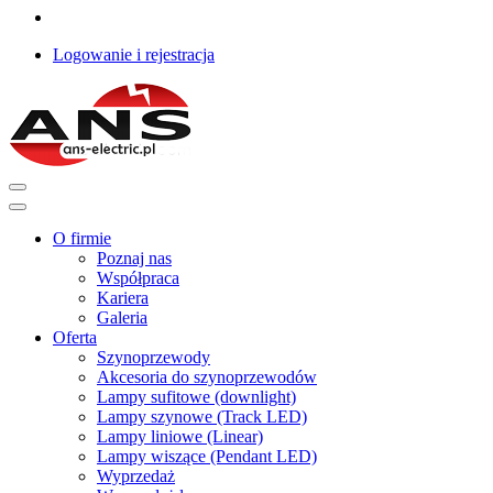
Logowanie i rejestracja
O firmie
Poznaj nas
Współpraca
Kariera
Galeria
Oferta
Szynoprzewody
Akcesoria do szynoprzewodów
Lampy sufitowe (downlight)
Lampy szynowe (Track LED)
Lampy liniowe (Linear)
Lampy wiszące (Pendant LED)
Wyprzedaż