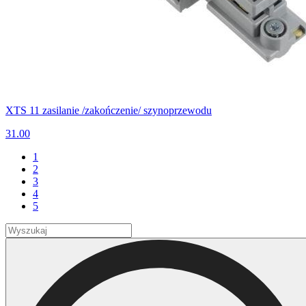
XTS 11 zasilanie /zakończenie/ szynoprzewodu
31.00
1
2
3
4
5