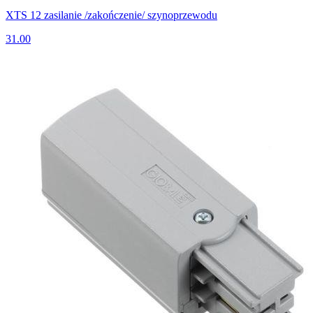
XTS 12 zasilanie /zakończenie/ szynoprzewodu
31.00