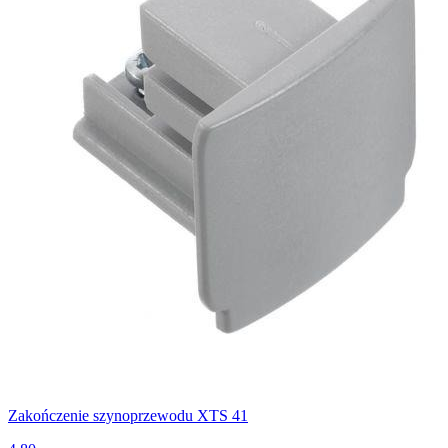
Zakończenie szynoprzewodu XTS 41