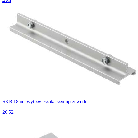
4.80
SKB 18 uchwyt zwieszaka szynoprzewodu
26.52