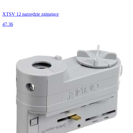
XTSV 12 narzędzie zginające
47.36