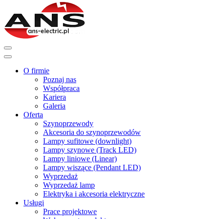
O firmie
Poznaj nas
Współpraca
Kariera
Galeria
Oferta
Szynoprzewody
Akcesoria do szynoprzewodów
Lampy sufitowe (downlight)
Lampy szynowe (Track LED)
Lampy liniowe (Linear)
Lampy wiszące (Pendant LED)
Wyprzedaż
Wyprzedaż lamp
Elektryka i akcesoria elektryczne
Usługi
Prace projektowe