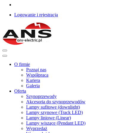
Logowanie i rejestracja
O firmie
Poznaj nas
Współpraca
Kariera
Galeria
Oferta
Szynoprzewody
Akcesoria do szynoprzewodów
Lampy sufitowe (downlight)
Lampy szynowe (Track LED)
Lampy liniowe (Linear)
Lampy wiszące (Pendant LED)
Wyprzedaż