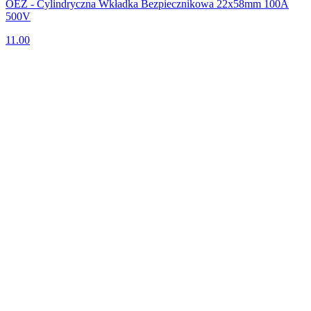
OEZ - Cylindryczna Wkładka Bezpiecznikowa 22x58mm 100A
500V
11.00