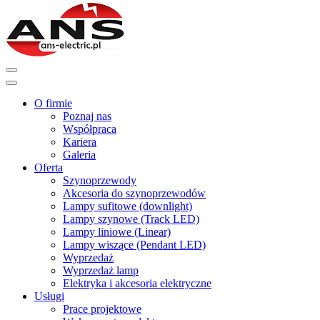
O firmie
Poznaj nas
Współpraca
Kariera
Galeria
Oferta
Szynoprzewody
Akcesoria do szynoprzewodów
Lampy sufitowe (downlight)
Lampy szynowe (Track LED)
Lampy liniowe (Linear)
Lampy wiszące (Pendant LED)
Wyprzedaż
Wyprzedaż lamp
Elektryka i akcesoria elektryczne
Usługi
Prace projektowe