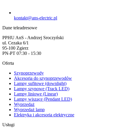
kontakt@ans-electric.pl
Dane teleadresowe
PPHU AnS - Andrzej Sroczyński
ul. Cezaka 6/1
95-100 Zgierz
PN-PT 07:30 - 15:30
Oferta
Szynoprzewody
Akcesoria do szynoprzewodów
Lampy sufitowe (downlight)
Lampy szynowe (Track LED)
Lampy liniowe (Linear)
Lampy wiszące (Pendant LED)
Wyprzedaż
Wyprzedaż lamp
Elektryka i akcesoria elektryczne
Usługi