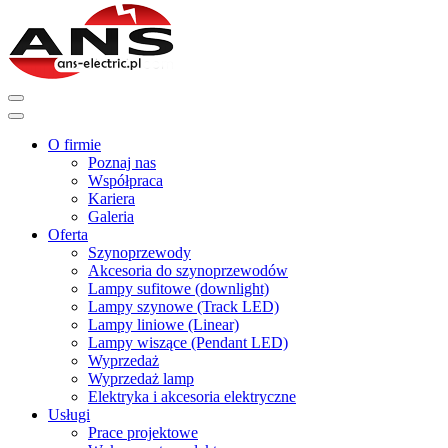
O firmie
Poznaj nas
Współpraca
Kariera
Galeria
Oferta
Szynoprzewody
Akcesoria do szynoprzewodów
Lampy sufitowe (downlight)
Lampy szynowe (Track LED)
Lampy liniowe (Linear)
Lampy wiszące (Pendant LED)
Wyprzedaż
Wyprzedaż lamp
Elektryka i akcesoria elektryczne
Usługi
Prace projektowe