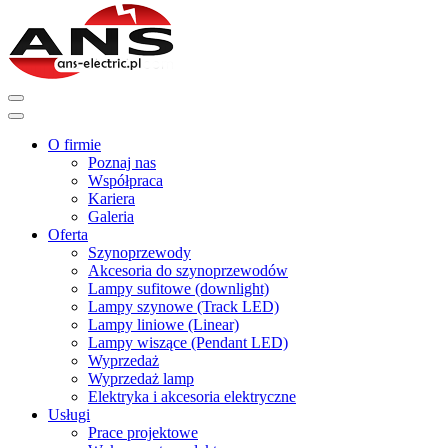
O firmie
Poznaj nas
Współpraca
Kariera
Galeria
Oferta
Szynoprzewody
Akcesoria do szynoprzewodów
Lampy sufitowe (downlight)
Lampy szynowe (Track LED)
Lampy liniowe (Linear)
Lampy wiszące (Pendant LED)
Wyprzedaż
Wyprzedaż lamp
Elektryka i akcesoria elektryczne
Usługi
Prace projektowe