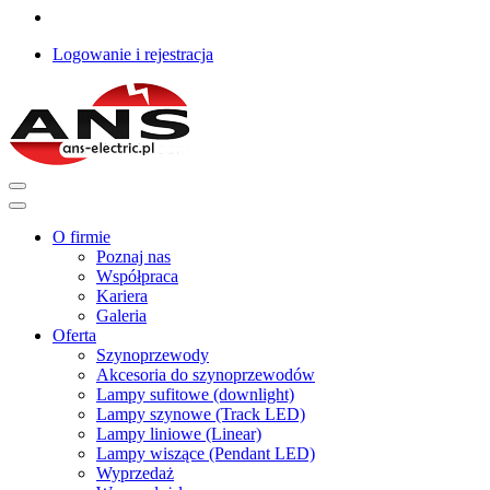
Logowanie i rejestracja
O firmie
Poznaj nas
Współpraca
Kariera
Galeria
Oferta
Szynoprzewody
Akcesoria do szynoprzewodów
Lampy sufitowe (downlight)
Lampy szynowe (Track LED)
Lampy liniowe (Linear)
Lampy wiszące (Pendant LED)
Wyprzedaż