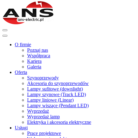
O firmie
Poznaj nas
Współpraca
Kariera
Galeria
Oferta
Szynoprzewody
Akcesoria do szynoprzewodów
Lampy sufitowe (downlight)
Lampy szynowe (Track LED)
Lampy liniowe (Linear)
Lampy wiszące (Pendant LED)
Wyprzedaż
Wyprzedaż lamp
Elektryka i akcesoria elektryczne
Usługi
Prace projektowe