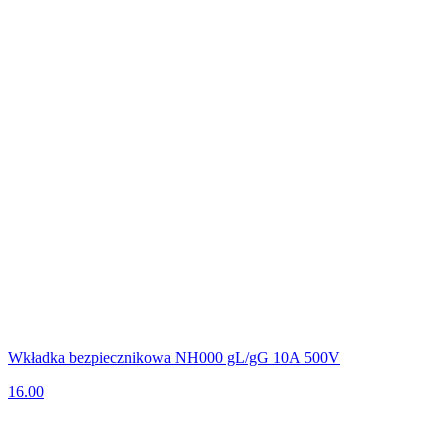
Wkładka bezpiecznikowa NH000 gL/gG 10A 500V
16.00