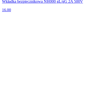
Wkładka bezpiecznikowa NH000 gL/gG 2A 500V
16.00