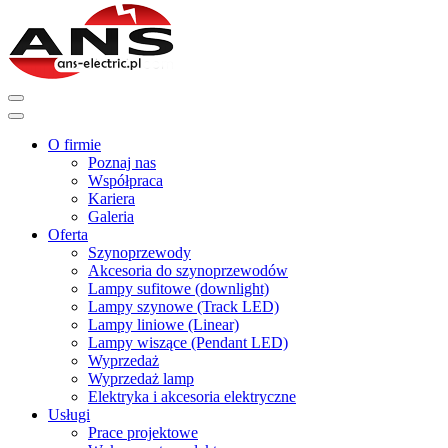
O firmie
Poznaj nas
Współpraca
Kariera
Galeria
Oferta
Szynoprzewody
Akcesoria do szynoprzewodów
Lampy sufitowe (downlight)
Lampy szynowe (Track LED)
Lampy liniowe (Linear)
Lampy wiszące (Pendant LED)
Wyprzedaż
Wyprzedaż lamp
Elektryka i akcesoria elektryczne
Usługi
Prace projektowe